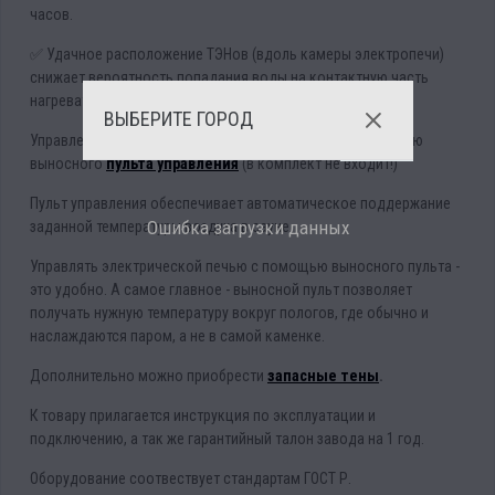
часов.
✅ Удачное расположение ТЭНов (вдоль камеры электропечи)
снижает вероятность попадания воды на контактную часть
нагревателей.
ВЫБЕРИТЕ ГОРОД
Управление электрокаменкой осуществляется с помощью
выносного
пульта управления
(в комплект не входит!)
Пульт управления обеспечивает автоматическое поддержание
Ошибка загрузки данных
заданной температуры воздуха в сауне.
Управлять электрической печью с помощью выносного пульта -
это удобно. А самое главное - выносной пульт позволяет
получать нужную температуру вокруг пологов, где обычно и
наслаждаются паром, а не в самой каменке.
Дополнительно можно приобрести
запасные тены
.
К товару прилагается инструкция по эксплуатации и
подключению, а так же гарантийный талон завода на 1 год.
Оборудование соотвествует стандартам ГОСТ Р.