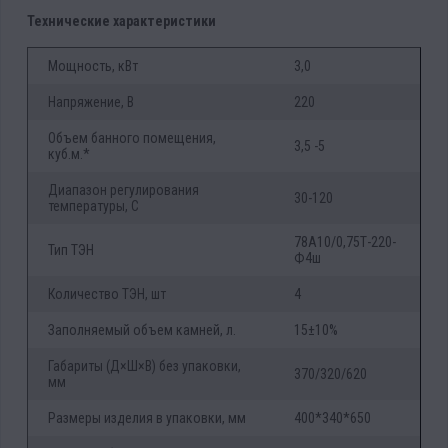
Технические характеристики
Мощность, кВт
3,0
Напряжение, В
220
Объем банного помещения,
3,5 -5
куб.м.*
Диапазон регулирования
30-120
температуры, С
78А10/0,75Т-220-
Тип ТЭН
Ф4ш
Количество ТЭН, шт
4
Заполняемый объем камней, л.
15±10%
Габариты (Д×Ш×В) без упаковки,
370/320/620
мм
Размеры изделия в упаковки, мм
400*340*650