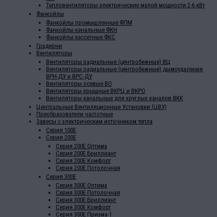
Тепловентиляторы электрические малой мощности 2-6 кВт
Фанкойлы
Фанкойлы промышленные ФПМ
Фанкойлы канальные ФКН
Фанкойлы кассетные ФКС
Градирни
Вентиляторы
Вентиляторы радиальные (центробежные) ВЦ
Вентиляторы радиальные (центробежные) дымоудаления
ВРН-ДУ и ВРС-ДУ
Вентиляторы осевые ВО
Вентиляторы крышные ВКРЦ и ВКРО
Вентиляторы канальные для круглых каналов ВКК
Центральные Вентиляционные Установки (ЦВУ)
Преобразователи частотные
Завесы с электрическим источником тепла
Серия 100Е
Серия 200Е
Серия 200Е Оптима
Серия 200Е Бриллиант
Серия 200Е Комфорт
Серия 200Е Потолочная
Серия 300Е
Серия 300Е Оптима
Серия 300Е Потолочная
Серия 300Е Бриллиант
Серия 300Е Комфорт
Серия 300Е Призма-1