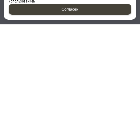
использованием.
Согласен
Принимаем к оплате:
2026 © “ТеплоЭлектроЦентр”
!--LiveInternet counter-->
Политика конфиденциальности
|
Карта сайта
создание приложений
и
продвижение сайтов