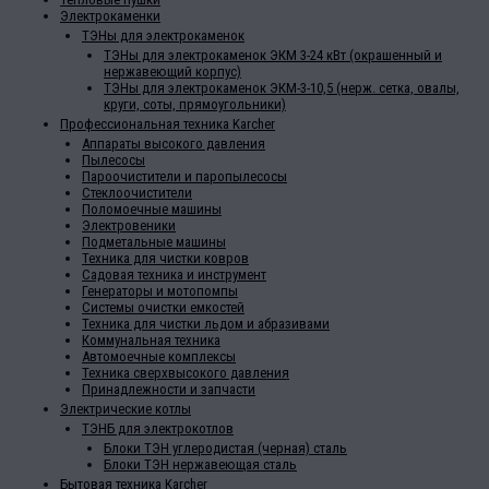
Электрокаменки
ТЭНы для электрокаменок
ТЭНы для электрокаменок ЭКМ 3-24 кВт (окрашенный и
нержавеющий корпус)
ТЭНы для электрокаменок ЭКМ-3-10,5 (нерж. сетка, овалы,
круги, соты, прямоугольники)
Профессиональная техника Karcher
Аппараты высокого давления
Пылесосы
Пароочистители и паропылесосы
Стеклоочистители
Поломоечные машины
Электровеники
Подметальные машины
Техника для чистки ковров
Садовая техника и инструмент
Генераторы и мотопомпы
Системы очистки емкостей
Техника для чистки льдом и абразивами
Коммунальная техника
Автомоечные комплексы
Техника сверхвысокого давления
Принадлежности и запчасти
Электрические котлы
ТЭНБ для электрокотлов
Блоки ТЭН углеродистая (черная) сталь
Блоки ТЭН нержавеющая сталь
Бытовая техника Karcher