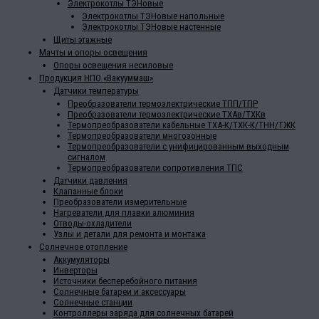
Электрокотлы ТЭНовые
Электрокотлы ТЭНовые напольные
Электрокотлы ТЭНовые настенные
Щиты этажные
Мачты и опоры освещения
Опоры освещения несиловые
Продукция НПО «Вакууммаш»
Датчики температуры
Преобразователи термоэлектрические ТПП/ТПР
Преобразователи термоэлектрические ТХАв/ТХКв
Термопреобразователи кабельные ТХА-К/ТХК-К/ТНН/ТЖК
Термопреобразователи многозонные
Термопреобразователи с унифицированным выходным
сигналом
Термопреобразователи сопротивления ТПС
Датчики давления
Клапанные блоки
Преобразователи измерительные
Нагреватели для плавки алюминия
Отводы-охладители
Узлы и детали для ремонта и монтажа
Солнечное отопление
Аккумуляторы
Инверторы
Источники бесперебойного питания
Солнечные батареи и аксессуары
Солнечные станции
Контроллеры заряда для солнечных батарей