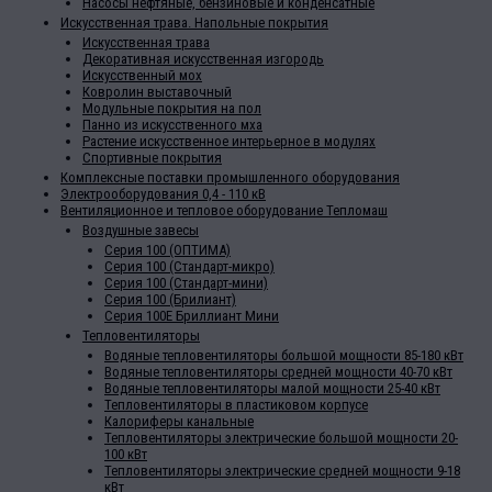
Насосы нефтяные, бензиновые и конденсатные
Искусственная трава. Напольные покрытия
Искусственная трава
Декоративная искусственная изгородь
Искусственный мох
Ковролин выставочный
Модульные покрытия на пол
Панно из искусственного мха
Растение искусственное интерьерное в модулях
Спортивные покрытия
Комплексные поставки промышленного оборудования
Электрооборудования 0,4 - 110 кВ
Вентиляционное и тепловое оборудование Тепломаш
Воздушные завесы
Серия 100 (ОПТИМА)
Серия 100 (Стандарт-микро)
Серия 100 (Стандарт-мини)
Серия 100 (Брилиант)
Серия 100Е Бриллиант Мини
Тепловентиляторы
Водяные тепловентиляторы большой мощности 85-180 кВт
Водяные тепловентиляторы средней мощности 40-70 кВт
Водяные тепловентиляторы малой мощности 25-40 кВт
Тепловентиляторы в пластиковом корпусе
Калориферы канальные
Тепловентиляторы электрические большой мощности 20-
100 кВт
Тепловентиляторы электрические средней мощности 9-18
кВт