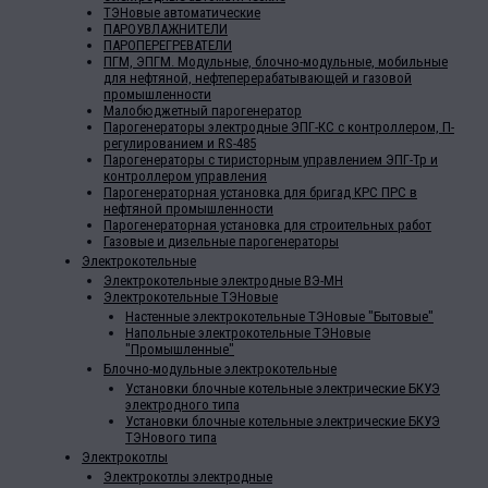
ТЭНовые автоматические
ПАРОУВЛАЖНИТЕЛИ
ПАРОПЕРЕГРЕВАТЕЛИ
ПГМ, ЭПГМ. Модульные, блочно-модульные, мобильные
для нефтяной, нефтеперерабатывающей и газовой
промышленности
Малобюджетный парогенератор
Парогенераторы электродные ЭПГ-КС с контроллером, П-
регулированием и RS-485
Парогенераторы с тиристорным управлением ЭПГ-Тр и
контроллером управления
Парогенераторная установка для бригад КРС ПРС в
нефтяной промышленности
Парогенераторная установка для строительных работ
Газовые и дизельные парогенераторы
Электрокотельные
Электрокотельные электродные ВЭ-МН
Электрокотельные ТЭНовые
Настенные электрокотельные ТЭНовые "Бытовые"
Напольные электрокотельные ТЭНовые
"Промышленные"
Блочно-модульные электрокотельные
Установки блочные котельные электрические БКУЭ
электродного типа
Установки блочные котельные электрические БКУЭ
ТЭНового типа
Электрокотлы
Электрокотлы электродные