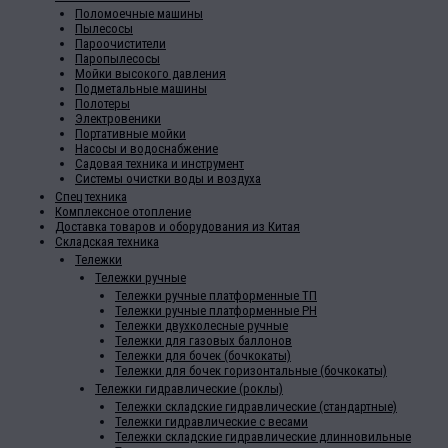
Поломоечные машины
Пылесосы
Пароочистители
Паропылесосы
Мойки высокого давления
Подметальные машины
Полотеры
Электровеники
Портативные мойки
Насосы и водоснабжение
Садовая техника и инструмент
Системы очистки воды и воздуха
Спец техника
Комплексное отопление
Доставка товаров и оборудования из Китая
Складская техника
Тележки
Тележки ручные
Тележки ручные платформенные ТП
Тележки ручные платформенные PH
Тележки двухколесные ручные
Тележки для газовых баллонов
Тележки для бочек (бочкокаты)
Тележки для бочек горизонтальные (бочкокаты)
Тележки гидравлические (роклы)
Тележки складские гидравлические (стандартные)
Тележки гидравлические с весами
Тележки складские гидравлические длинновильные