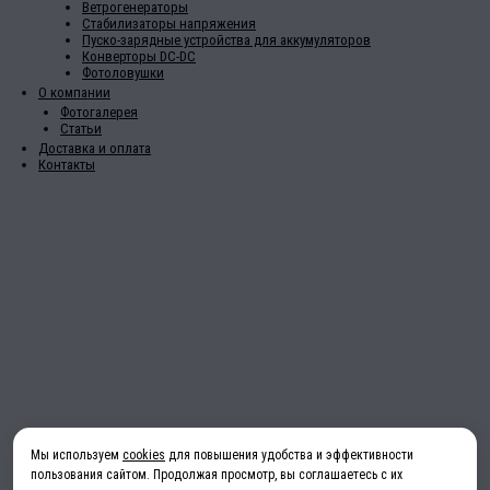
Ветрогенераторы
Стабилизаторы напряжения
Пуско-зарядные устройства для аккумуляторов
Конверторы DC-DC
Фотоловушки
О компании
Фотогалерея
Статьи
Доставка и оплата
Контакты
Мы используем
cookies
для повышения удобства и эффективности
пользования сайтом. Продолжая просмотр, вы соглашаетесь с их