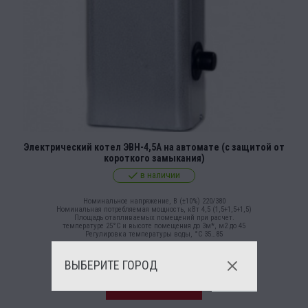
Электрический котел ЭВН-4,5А на автомате (с защитой от
короткого замыкания)
в наличии
Номинальное напряжение, В (±10%) 220/380
Номинальная потребляемая мощность, кВт 4,5 (1,5+1,5+1,5)
Площадь отапливаемых помещений при расчет.
температуре 25°С и высоте помещения до 3м*, м2 до 45
Регулировка температуры воды, °С 35…85
5 790,00
Р
ВЫБЕРИТЕ ГОРОД
В КОРЗИНУ