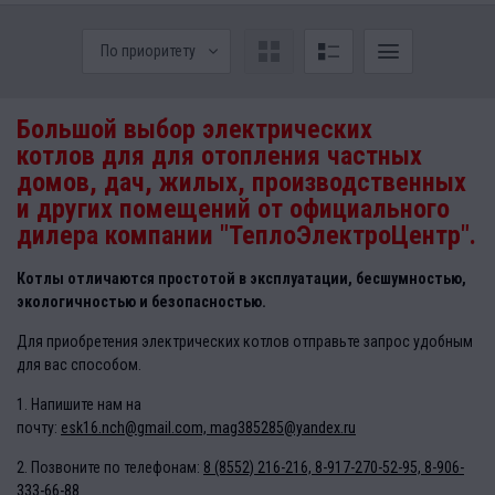
По приоритету
Большой выбор электрических
котлов для для отопления частных
домов, дач, жилых, производственных
и других помещений от официального
дилера компании "ТеплоЭлектроЦентр".
Котлы отличаются простотой в эксплуатации, бесшумностью,
экологичностью и безопасностью.
Для приобретения электрических котлов
отправьте запрос удобным
для вас способом.
1. Напишите нам на
почту:
esk16.nch@gmail.com,
mag385285@yandex.ru
2. Позвоните по телефонам:
8 (8552) 216-216,
8-917-270-52-95, 8-906-
333-66-88