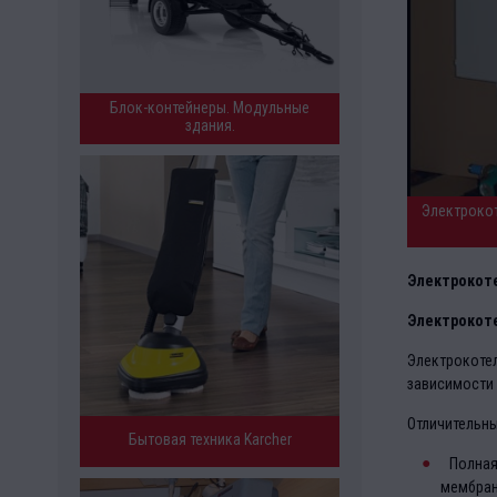
Блок-контейнеры. Модульные
здания.
Электроко
Электрокоте
Электрокоте
Электрокотел
зависимости 
Отличительны
Бытовая техника Karcher
Полная
мембран