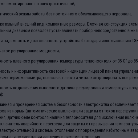
 уже смонтировано на электрокотельной;
тический режим работы без постоянного обслуживающего персонала;
кательный внешний вид, компактные размеры. Блочная конструкция элеме
льным дизайном позволяет устанавливать прибор непосредственно в жи
я надежность и долговечность устройства благодаря использованию ТЭ
чатое регулирование мощности;
ность плавного регулирования температуры теплоносителя от 35 С° до 85
ность и информативность световой индикации лицевой панели управлени
иями термоманометра, позволяют легко и четко контролировать все режи
ность подключения выносного датчика регулирования температуры возд
);
анная и проверенная система безопасности электрокотла обеспечивает 
ров из нормы (автоматические выключатели защиты от токов перегрузки
ния, датчик-реле контроля наличия теплоносителя для исключения включ
ключатель аварийного перегрева для защиты от превышения температуры 
электрокотельной и системы отопления от повреждения избыточным авар
ром для поддержания давления в системе отопления .