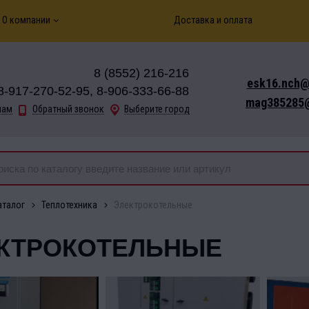
О компании
Доставка и оплата
8 (8552) 216-216
esk16.nch@
8-917-270-52-95, 8-906-333-66-88
mag385285@
нам
Обратный звонок
Выберите город
аталог
Теплотехника
Электрокотельные
КТРОКОТЕЛЬНЫЕ