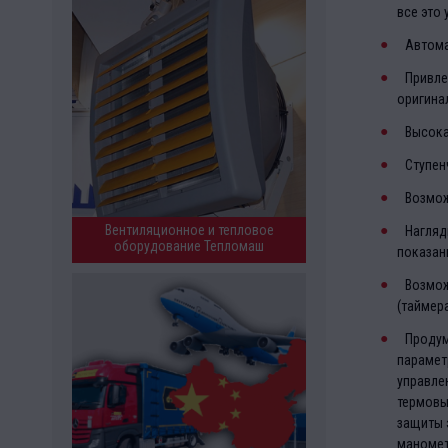
все это
Автома
Привле
оригина
Высока
Ступен
Возмож
Вентиляционное и тепловое
Нагляд
оборудование Тепломаш
показан
Возмож
(таймера
Продум
парамет
управле
термовы
защиты 
маномет