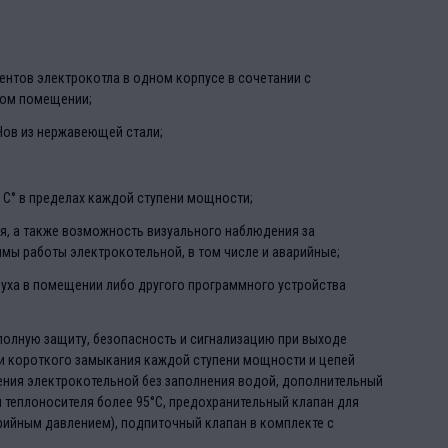
нтов электрокотла в одном корпусе в сочетании с
лом помещении;
Нов из нержавеющей стали;
 С° в пределах каждой ступени мощности;
я, а также возможность визуального наблюдения за
мы работы электрокотельной, в том числе и аварийные;
уха в помещении либо другого программного устройства
полную защиту, безопасность и сигнализацию при выходе
 и короткого замыкания каждой ступени мощности и цепей
ения электрокотельной без заполнения водой, дополнительный
теплоносителя более 95°С, предохранительный клапан для
ийным давлением), подпиточный клапан в комплекте с