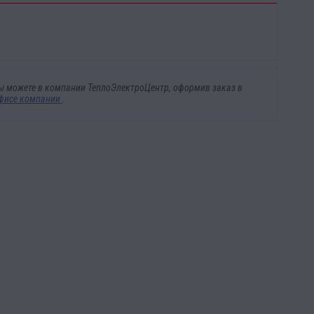
 вы можете в компании ТеплоЭлектроЦентр, оформив заказ в
фисе компании
.