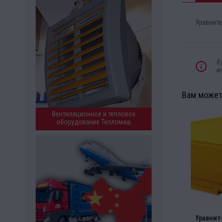
Уравните
К
и
Вам может
Вентиляционное и тепловое
оборудование Тепломаш
Уравнит