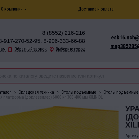
О компании
Доставка и оплата
8 (8552) 216-216
esk16.nch@
8-917-270-52-95, 8-906-333-66-88
mag385285@
нам
Обратный звонок
Выберите город
аталог
Складская техника
Столы подъемные
Столы подъемные
я платформа (доклевеллер) 6000 кг 300-400 мм XILIN DL
УР
(ДО
XIL
Артику