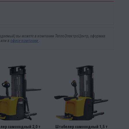
овождаемый) вы можете в компании ТеплоЭлектроЦентр, оформив
у
или в
офисе компании
.
лер самоходный 2,0 т
Штабелер самоходный 1,5 т
Шта