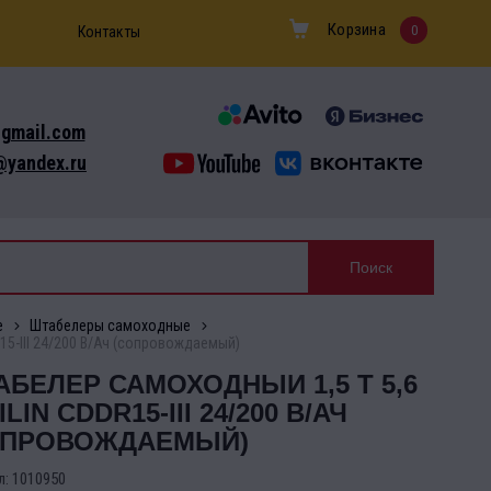
Корзина
0
Контакты
gmail.com
yandex.ru
е
Штабелеры самоходные
15-III 24/200 В/Ач (сопровождаемый)
БЕЛЕР САМОХОДНЫЙ 1,5 Т 5,6
ILIN CDDR15-III 24/200 В/АЧ
ОПРОВОЖДАЕМЫЙ)
л:
1010950