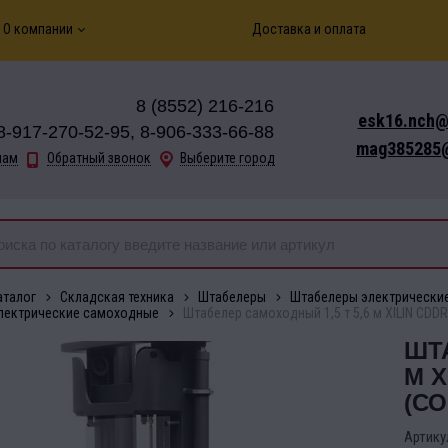
О компании
Доставка и оплата
8 (8552) 216-216
esk16.nch@
8-917-270-52-95, 8-906-333-66-88
mag385285@
нам
Обратный звонок
Выберите город
аталог
Складская техника
Штабелеры
Штабелеры электрически
лектрические самоходные
Штабелер самоходный 1,5 т 5,6 м XILIN CDDR
ШТА
М X
(С
Артику