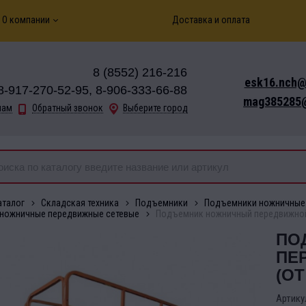
О компании
Доставка и оплата
8 (8552) 216-216
esk16.nch@
8-917-270-52-95, 8-906-333-66-88
mag385285@
нам
Обратный звонок
Выберите город
аталог
Складская техника
Подъемники
Подъемники ножничные
ножничные передвижные сетевые
Подъемник ножничный передвижной 50
ПО
ПЕР
(ОТ
Артику