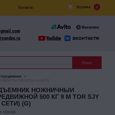
Корзина
0
Контакты
gmail.com
yandex.ru
 передвижные
0 кг 9 м TOR SJY (от сети) (G)
ДЪЕМНИК НОЖНИЧНЫЙ
ЕДВИЖНОЙ 500 КГ 9 М TOR SJY
 СЕТИ) (G)
л:
1026545