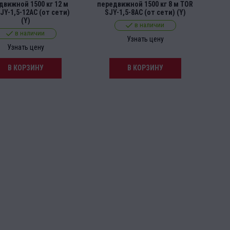
движной 1500 кг 12 м
передвижной 1500 кг 8 м TOR
пе
JY-1,5-12AC (от сети)
SJY-1,5-8AC (от сети) (Y)
TO
(Y)
в наличии
в наличии
Узнать цену
Узнать цену
В КОРЗИНУ
В КОРЗИНУ