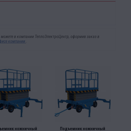
вы можете в компании ТеплоЭлектроЦентр, оформив заказ в
фисе компании
.
ъемник ножничный
Подъемник ножничный
П