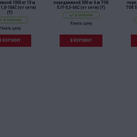
жной 1000 кг 10 м
передвижной 500 кг 6 м TOR
пере
1,0-10AC (от сети)
SJY-0,5-6AC (от сети) (Y)
TOR S
(Y)
в наличии
в наличии
Узнать цену
Узнать цену
В КОРЗИНУ
В КОРЗИНУ