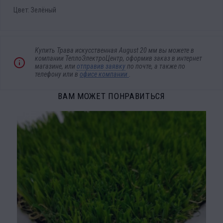
Цвет: Зелёный
Купить Трава искусственная August 20 мм вы можете в
компании ТеплоЭлектроЦентр, оформив заказ в интернет
магазине, или
отправив заявку
по почте, а также по
телефону
или в
офисе компании
.
ВАМ МОЖЕТ ПОНРАВИТЬСЯ