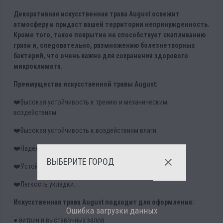
Декоративная искусственная трава August освежит
атмосферу и придаст вашей территории непринужденность.
Кроме того, такое покрытие не способствует скапливанию
грязи и, следовательно, размножению болезнетворных
бактерий, что очень важно для сохранения здорового
микроклимата.
Преимущества искусственной травы August:
❤️Высокая устойчивость к трению и механическим
воздействиям.
❤️Высокая устойчивость к воздействиям влаги.
❤️Надежность и долговечность.
ВЫБЕРИТЕ ГОРОД
❤️Устойчивость к воздействию солнечного света.
❤️Легкость укладки.
Искусственная трава August подходит для оформления:
Ошибка загрузки данных
● витрин и выставочных залов